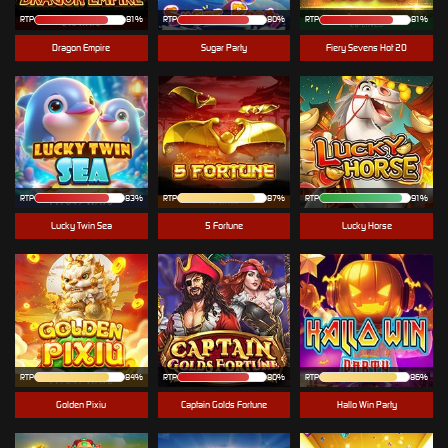
RTP
81%
RTP
80%
RTP
81%
Dragon Empire
Sugar Party
Fiery Sevens Hot 20
RTP
83%
RTP
87%
RTP
91%
Lucky Twin Sea
5 Fortune
Lucky Horse
RTP
84%
RTP
80%
RTP
86%
Golden Pixiu
Captain Golds Fortune
Hallo Win Party