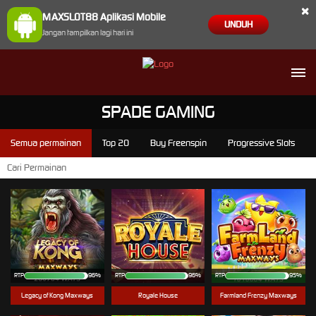
×
MAXSLOT88 Aplikasi Mobile
UNDUH
Jangan tampilkan lagi hari ini
SPADE GAMING
Semua permainan
Top 20
Buy Freenspin
Progressive Slots
RTP
96%
RTP
96%
RTP
95%
Legacy of Kong Maxways
Royale House
Farmland Frenzy Maxways