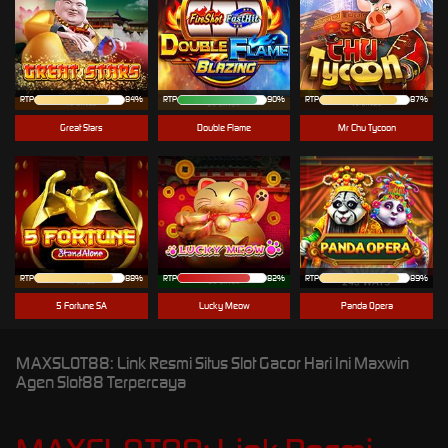
RTP
84%
RTP
90%
RTP
87%
Great Stars
Double Flame
Mr Chu Tycoon
RTP
88%
RTP
82%
RTP
89%
5 Fortune SA
Lucky Meow
Panda Opera
MAXSLOT88: Link Resmi Situs Slot Gacor Hari Ini Maxwin
Agen Slot88 Terpercaya