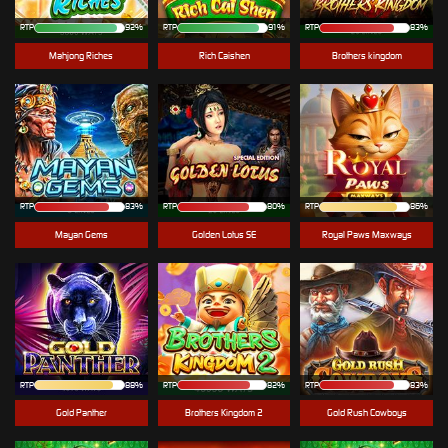
RTP
92%
RTP
91%
RTP
83%
Mahjong Riches
Rich Caishen
Brothers kingdom
RTP
83%
RTP
80%
RTP
86%
Mayan Gems
Golden Lotus SE
Royal Paws Maxways
RTP
88%
RTP
82%
RTP
83%
Gold Panther
Brothers Kingdom 2
Gold Rush Cowboys