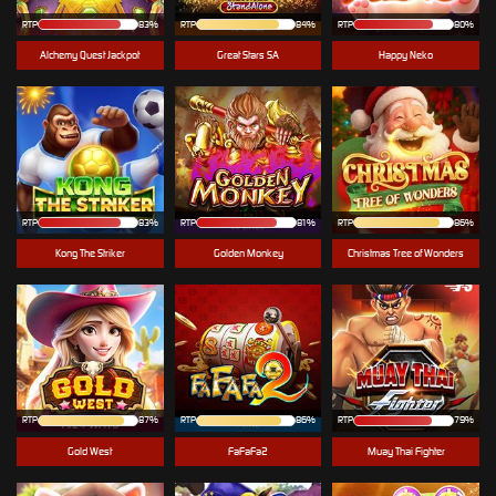
RTP
83%
RTP
84%
RTP
80%
Alchemy Quest Jackpot
Great Stars SA
Happy Neko
RTP
83%
RTP
81%
RTP
86%
Kong The Striker
Golden Monkey
Christmas Tree of Wonders
RTP
87%
RTP
86%
RTP
79%
Gold West
FaFaFa2
Muay Thai Fighter