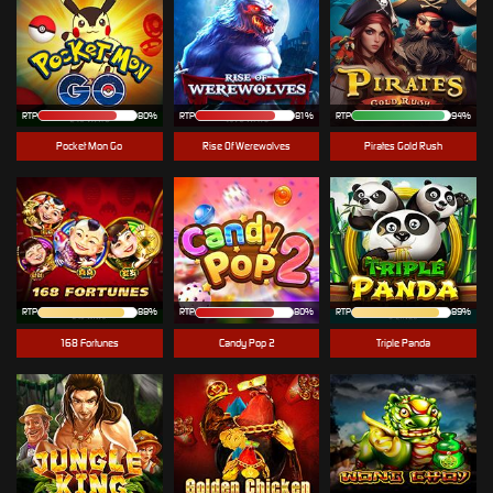
RTP
80%
RTP
81%
RTP
94%
Pocket Mon Go
Rise Of Werewolves
Pirates Gold Rush
RTP
88%
RTP
80%
RTP
89%
168 Fortunes
Candy Pop 2
Triple Panda