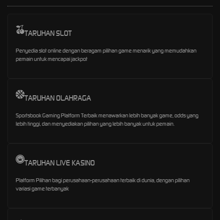
TARUHAN SLOT
Penyedia slot online dengan beragam pilihan game menarik yang memudahkan
pemain untuk mencapai jackpot
TARUHAN OLAHRAGA
Sportsbook Gaming Platform Terbaik menawarkan lebih banyak game, odds yang
lebih tinggi, dan menyediakan pilihan yang lebih banyak untuk pemain.
TARUHAN LIVE KASINO
Platform Pilihan bagi perusahaan-perusahaan terbaik di dunia, dengan pilihan
variasi game terbanyak