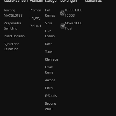
Kebijaksanaan
Platform
Kategori
Dukungan
Komunitas
Tentang
Promosi
Hot
+62851360
MAXSLOT88
Games
75063
Loyalty
Responsible
Slots
Maxslot88O
Referral
Gambling
fficial
Live
Pusat Bantuan
Casino
Syarat dan
Race
Ketentuan
Togel
Olahraga
Crash
Game
Arcade
Poker
E-Sports
Sabung
Ayam