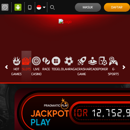
MASUK
DAFTAR
HOT
SLOTS
LIVE
RACE
TOGEL
OLAHRAGA
CRASH
ARCADE
POKER
E-
SABUN
GAMES
CASINO
GAME
SPORTS
AYAM
IDR
12,752,
JACKPOT
PLAY