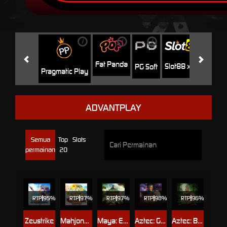
i
i
i
i
i
Facha
Fat Panda
Slot88 x PP
PG Soft
Pragmatic Play
ADVANTPLAY
Semua
Top
Slots
permainan
20
RTP
95%
RTP
97%
RTP
97%
RTP
98%
RTP
96%
Zeustrike
Mahjong Roar
Maya: Elemental Totem
Aztec: Gold Temple
Aztec: Bonus Hunt 2