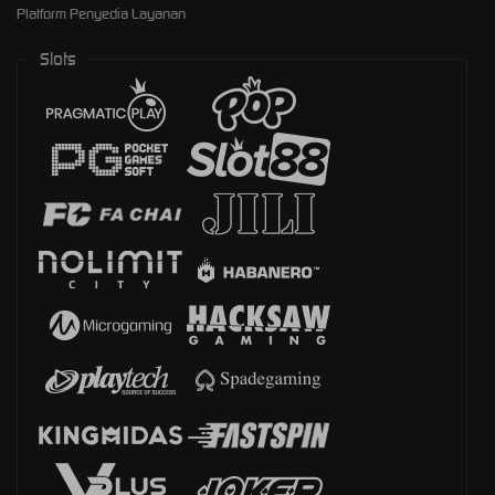
Platform Penyedia Layanan
Slots