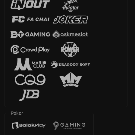
Poker