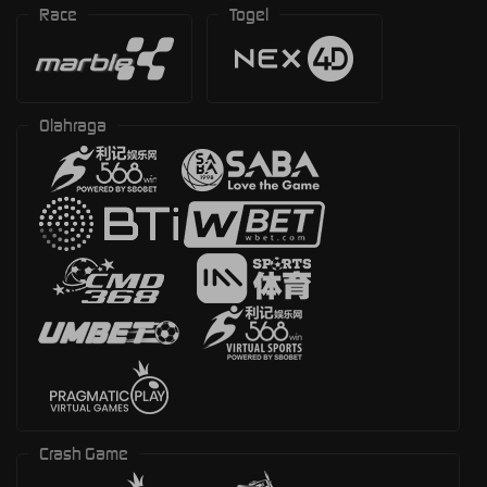
Race
Togel
Olahraga
Crash Game