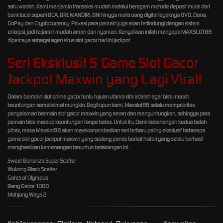
satu wadah. Kami menjamin transaksi mudah melalui beragam metode deposit mulai dari
bank local seperti BCA, BRI, MANDIRI, BNI hingga mata uang digital layaknya OVO, Dana,
GoPay dan Cryptocurrency. Privasi para pemain juga akan terlindungi dengan sistem
enkripsi, jadi terjamin mudah aman dan nyaman. Kenyataan inilah mengapa MAXSLOT88
dipercaya sebagai agen situs slot gacor hari ini jackpot.
Seri Eksklusif 5 Game Slot Gacor
Jackpot Maxwin yang Lagi Viral!
Dalam bermain slot online gacor tentu tujuan utama kita adalah agar bisa meraih
keuntungan semaksimal mungkin. Begitupun kami, Maxslot88 selalu memprioritas
pengalaman bermain slot gacor maxwin yang aman dan menguntungkan, sehingga para
pemain bisa meraup keuntungan tanpa batas. Untuk itu, Demi kesenangan kedua belah
pihak, maka Maxslot88 akan merekomendasikan seri terbaru paling eksklusif beberapa
game slot gacor jackpot maxwin yang sedang panas berkat histori yang selalu berhasil
menghasilkan kemenangan beruntun belakangan ini.
Sweet Bonanza Super Scatter
Wukong Black Scatter
Gates of Olympus
Bang Gacor 1000
Mahjong Ways 2