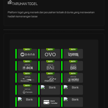
TARUHAN TOGEL
Platform togel yang menarik dari perusahan terbaik di dunia yang menawarkan
hadiah kemenangan besar