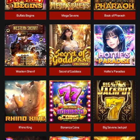
Buffalo Begins
Mega Sevens
Book of Pharaoh
Western Sherrif
Secret of Goddess
Hottie’s Paradise
Rhino King
Bonanza Coins
Big Sevens Jackpot