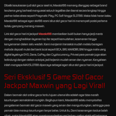
Dibalik kesuksesan judi slot gacor saat ini, Maxslot88 memang dianggap sebagai brand
terutama yang berhasil menguasai seluruh legalitas dan lisensi secara lengkap hingga
partner kelas atass seperti Pragmatic Play, PG Soft hingga SLOT88. Maka tidak heran kalau
Maxslot88 sebagai agen slot88 resmi situs slot gacor hari ini menempati posisi pertama
terlalu gampang menang maxwin.
Link slot gacor hari ini jackpot
Maxslot88
memberikan bukti bukan hanya janji manis
dengan menghadirkan layanan top tier seperti kemudahan, keamanan hingga
kenyamanan dalam satu wadah. Kami menjamin transaksi mudah melalui beragam
metode deposit mulai dari bank local seperti BCA, BRI, MANDIRI, BNI hingga mata uang
digital layaknya OVO, Dana, GoPay dan Cryptocurrency. Privasi para pemain juga akan
terlindungi dengan sistem enkripsi, jadi terjamin mudah aman dan nyaman. Kenyataan
inilah mengapa MAXSLOT88 dipercaya sebagai agen situs slot gacor hari ini jackpot.
Seri Eksklusif 5 Game Slot Gacor
Jackpot Maxwin yang Lagi Viral!
Dalam bermain slot online gacor tentu tujuan utama kita adalah agar bisa meraih
keuntungan semaksimal mungkin. Begitupun kami, Maxslot88 selalu memprioritas
pengalaman bermain slot gacor maxwin yang aman dan menguntungkan, sehingga para
pemain bisa meraup keuntungan tanpa batas. Untuk itu, Demi kesenangan kedua belah
pihak, maka Maxslot88 akan merekomendasikan seri terbaru paling eksklusif beberapa