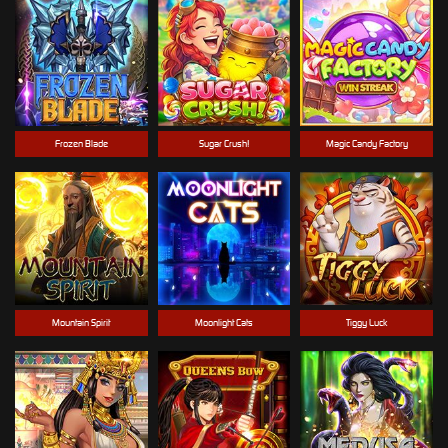
Frozen Blade
Sugar Crush!
Magic Candy Factory
Mountain Spirit
Moonlight Cats
Tiggy Luck