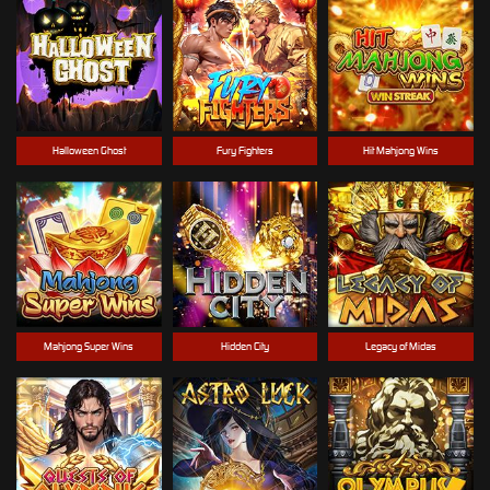
Halloween Ghost
Fury Fighters
Hit Mahjong Wins
Mahjong Super Wins
Hidden City
Legacy of Midas