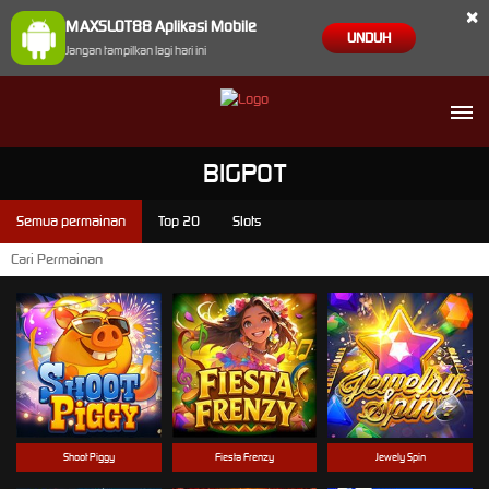
×
MAXSLOT88 Aplikasi Mobile
UNDUH
Jangan tampilkan lagi hari ini
BIGPOT
Semua permainan
Top 20
Slots
Shoot Piggy
Fiesta Frenzy
Jewely Spin