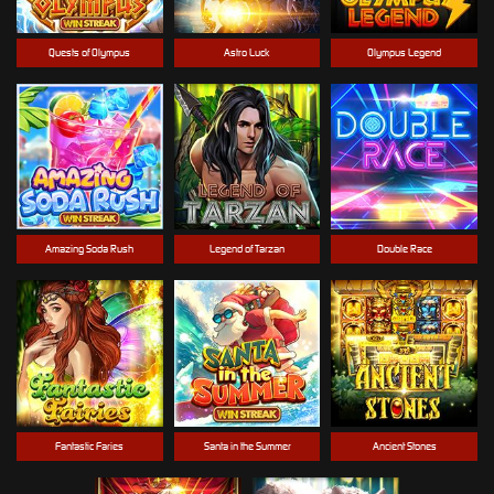
Quests of Olympus
Astro Luck
Olympus Legend
Amazing Soda Rush
Legend of Tarzan
Double Race
Fantastic Faries
Santa in the Summer
Ancient Stones