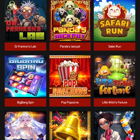
Dr.Franken’s Lab
Panda’s Jackpot
Safari Run
BigBang Spin
Pop Popcorns
Little Witch's Fortune