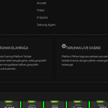
Arcade
Poker
E-Sports
Sabung Ayam
RUHAN OLAHRAGA
TARUHAN LIVE KASINO
ook Gaming Platform Terbaik
Platform Pilihan bagi perusahaan-perusa
kan lebih banyak game, odds yang lebih
terbaik di dunia, dengan pilihan variasi g
 dan menyediakan pilihan yang lebih
terbanyak
untuk pemain.