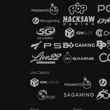
Live Casino
Race
Togel