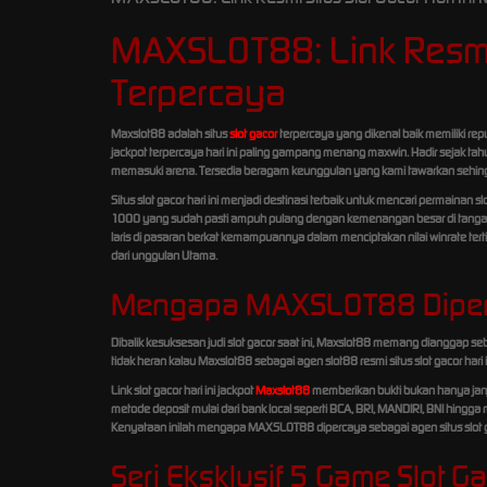
MAXSLOT88: Link Resmi 
Terpercaya
Maxslot88 adalah situs
slot gacor
terpercaya yang dikenal baik memiliki re
jackpot terpercaya hari ini paling gampang menang maxwin. Hadir sejak tahun 
memasuki arena. Tersedia beragam keunggulan yang kami tawarkan sehingg
Situs slot gacor hari ini menjadi destinasi terbaik untuk mencari perma
1000 yang sudah pasti ampuh pulang dengan kemenangan besar di tangan. 
laris di pasaran berkat kemampuannya dalam menciptakan nilai winrate t
dari unggulan Utama.
Mengapa MAXSLOT88 Diperc
Dibalik kesuksesan judi slot gacor saat ini, Maxslot88 memang dianggap seb
tidak heran kalau Maxslot88 sebagai agen slot88 resmi situs slot gacor ha
Link slot gacor hari ini jackpot
Maxslot88
memberikan bukti bukan hanya jan
metode deposit mulai dari bank local seperti BCA, BRI, MANDIRI, BNI hingg
Kenyataan inilah mengapa MAXSLOT88 dipercaya sebagai agen situs slot gac
Seri Eksklusif 5 Game Slot G