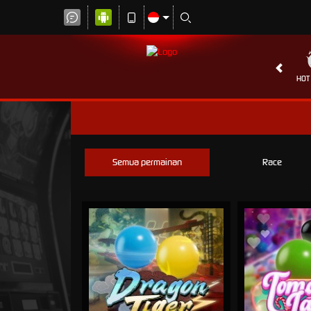
HOT
Semua permainan
Race