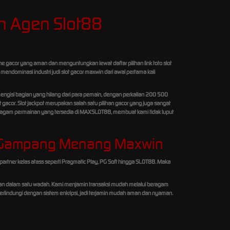
in Agen Slot88
e gacor yang aman dan menguntungkan lewat daftar pilihan link toto slot
 mendominasi industri judi slot gacor maxwin dari awal pertama kali
engisi bagian yang hilang dari para pemain, dengan perkalian 200 500
t gacor. Slot jackpot merupakan salah satu pilihan gacor yang juga sangat
beragam permainan yang tersedia di MAXSLOT88, membuat kami tidak luput
r Gampang Menang Maxwin
 partner kelas atass seperti Pragmatic Play, PG Soft hingga SLOT88. Maka
an dalam satu wadah. Kami menjamin transaksi mudah melalui beragam
terlindungi dengan sistem enkripsi, jadi terjamin mudah aman dan nyaman.