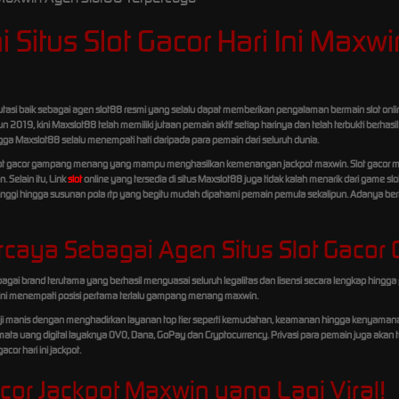
Situs Slot Gacor Hari Ini Maxw
putasi baik sebagai agen slot88 resmi yang selalu dapat memberikan pengalaman bermain slot onlin
2019, kini Maxslot88 telah memiliki jutaan pemain aktif setiap harinya dan telah terbukti berhasil
a Maxslot88 selalu menempati hati daripada para pemain dari seluruh dunia.
inan slot gacor gampang menang yang mampu menghasilkan kemenangan jackpot maxwin. Slot gacor m
Selain itu, Link
slot
online yang tersedia di situs Maxslot88 juga tidak kalah menarik dari game slo
ertinggi hingga susunan pola rtp yang begitu mudah dipahami pemain pemula sekalipun. Adanya 
aya Sebagai Agen Situs Slot Gaco
agai brand terutama yang berhasil menguasai seluruh legalitas dan lisensi secara lengkap hingga
ri ini menempati posisi pertama terlalu gampang menang maxwin.
ji manis dengan menghadirkan layanan top tier seperti kemudahan, keamanan hingga kenyaman
a mata uang digital layaknya OVO, Dana, GoPay dan Cryptocurrency. Privasi para pemain juga akan 
or hari ini jackpot.
acor Jackpot Maxwin yang Lagi Viral!