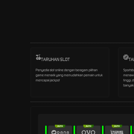
TARUHAN SLOT
TA
Penyedia slot online dengan beragam pilihan
Sportsb
game menarik yang memudahkan pemain untuk
menawar
mencapai jackpot
tinggi,
banyak 