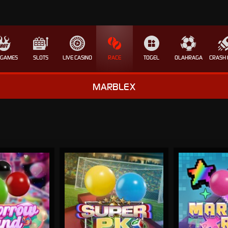
 GAMES
SLOTS
LIVE CASINO
RACE
TOGEL
OLAHRAGA
CRASH
MARBLEX