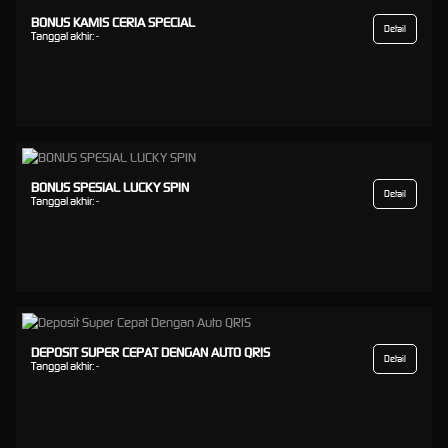
BONUS KAMIS CERIA SPECIAL
Detail
Tanggal akhir:
-
BONUS SPESIAL LUCKY SPIN
Detail
Tanggal akhir:
-
DEPOSIT SUPER CEPAT DENGAN AUTO QRIS
Detail
Tanggal akhir:
-