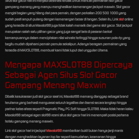
Situs slot gacor hari ini menjadi destinasi terbaik untuk mencari permainan slot gacor
gampang menang yang mampu menghasilkan kemenangan jackpot maxwin. Slot gacor
mengisi bagian yang hilang dari para pemain, dengan perkalian 200 500 1000 yang
sudah pasti ampuh pulang dengan kemenangan besar di tangan. Selain itu, Link
slot
online
yang tersedia di situs Maxslot88 juga tidak kalah menarik dari game slot gacor. Slot jackpot
merupakan salah satu pilihan gacor yang juga sangat laris di pasaran berkat
kemampuannya dalam menciptakan nilai winrate tertinggi hingga susunan pola rtp yang
begitu mudah dipahami pemain pemula sekalipun. Adanya beragam permainan yang
tersedia di MAXSLOT88, membuat kami tidak luput dari unggulan Utama.
Mengapa MAXSLOT88 Dipercaya
Sebagai Agen Situs Slot Gacor
Gampang Menang Maxwin
Dibalik kesuksesan judi slot gacor saat ini, Maxslot88 memang dianggap sebagai brand
terutama yang berhasil menguasai seluruh legalitas dan lisensi secara lengkap hingga
partner kelas atass seperti Pragmatic Play, PG Soft hingga SLOT88. Maka tidak heran kalau
Maxslot88 sebagai agen slot88 resmi situs slot gacor hari ini menempati posisi pertama
terlalu gampang menang maxwin.
Link slot gacor hari ini jackpot
Maxslot88
memberikan bukti bukan hanya janji manis
dengan menghadirkan layanan top tier seperti kemudahan, keamanan hingga