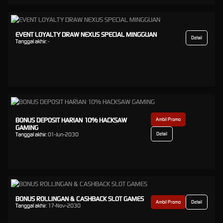
EVENT LOYALTY DRAW NEXUS SPECIAL MINGGUAN
Detail
Tanggal akhir:
-
BONUS DEPOSIT HARIAN 10% HACKSAW
Ambil Promo
GAMING
Tanggal akhir:
01-Jun-2030
Detail
BONUS ROLLINGAN & CASHBACK SLOT GAMES
Ambil Promo
Detail
Tanggal akhir:
17-Nov-2030