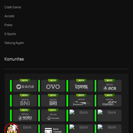
Crash Game
Arcade
Poker
E-Sports
Sabung Ayam
Komunitas