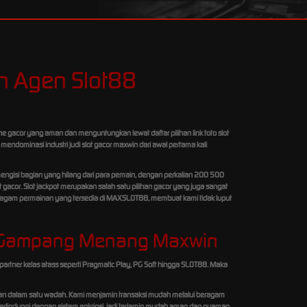
in Agen Slot88
e gacor yang aman dan menguntungkan lewat daftar pilihan link toto slot
 mendominasi industri judi slot gacor maxwin dari awal pertama kali
engisi bagian yang hilang dari para pemain, dengan perkalian 200 500
t gacor. Slot jackpot merupakan salah satu pilihan gacor yang juga sangat
beragam permainan yang tersedia di MAXSLOT88, membuat kami tidak luput
r Gampang Menang Maxwin
 partner kelas atass seperti Pragmatic Play, PG Soft hingga SLOT88. Maka
an dalam satu wadah. Kami menjamin transaksi mudah melalui beragam
terlindungi dengan sistem enkripsi, jadi terjamin mudah aman dan nyaman.