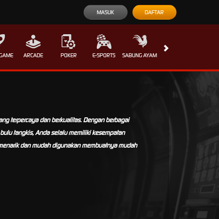
MASUK
DAFTAR
 GAME
ARCADE
POKER
E-SPORTS
SABUNG AYAM
PROMOSI
g terpercaya dan berkualitas. Dengan berbagai
 bulu tangkis, Anda selalu memiliki kesempatan
ng menarik dan mudah digunakan membuatnya mudah