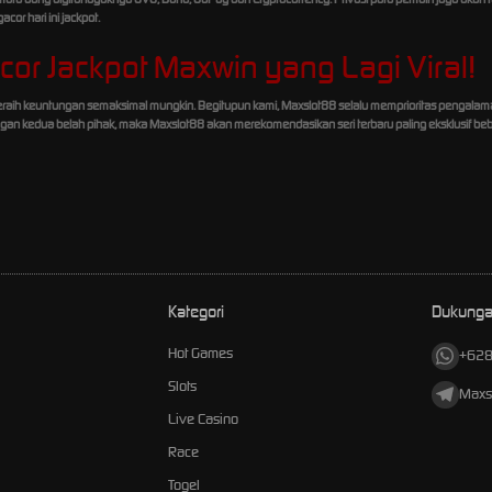
or hari ini jackpot.
acor Jackpot Maxwin yang Lagi Viral!
sa meraih keuntungan semaksimal mungkin. Begitupun kami, Maxslot88 selalu memprioritas penga
gan kedua belah pihak, maka Maxslot88 akan merekomendasikan seri terbaru paling eksklusif beb
Kategori
Dukung
Hot Games
+62
Slots
Maxsl
Live Casino
Race
Togel