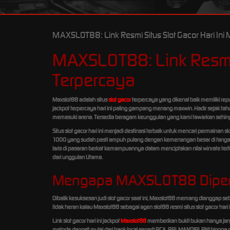
MAXSLOT88: Link Resmi Situs Slot Gacor Hari Ini
MAXSLOT88: Link Resmi 
Terpercaya
Maxslot88 adalah situs
slot gacor
terpercaya yang dikenal baik memiliki re
jackpot terpercaya hari ini paling gampang menang maxwin. Hadir sejak tahun 
memasuki arena. Tersedia beragam keunggulan yang kami tawarkan sehingg
Situs slot gacor hari ini menjadi destinasi terbaik untuk mencari perma
1000 yang sudah pasti ampuh pulang dengan kemenangan besar di tangan. 
laris di pasaran berkat kemampuannya dalam menciptakan nilai winrate t
dari unggulan Utama.
Mengapa MAXSLOT88 Diperc
Dibalik kesuksesan judi slot gacor saat ini, Maxslot88 memang dianggap seb
tidak heran kalau Maxslot88 sebagai agen slot88 resmi situs slot gacor ha
Link slot gacor hari ini jackpot
Maxslot88
memberikan bukti bukan hanya jan
metode deposit mulai dari bank local seperti BCA, BRI, MANDIRI, BNI hingg