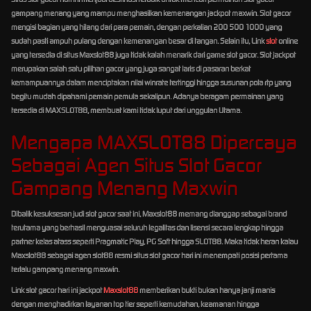
gampang menang yang mampu menghasilkan kemenangan jackpot maxwin. Slot gacor
mengisi bagian yang hilang dari para pemain, dengan perkalian 200 500 1000 yang
sudah pasti ampuh pulang dengan kemenangan besar di tangan. Selain itu, Link
slot
online
yang tersedia di situs Maxslot88 juga tidak kalah menarik dari game slot gacor. Slot jackpot
merupakan salah satu pilihan gacor yang juga sangat laris di pasaran berkat
kemampuannya dalam menciptakan nilai winrate tertinggi hingga susunan pola rtp yang
begitu mudah dipahami pemain pemula sekalipun. Adanya beragam permainan yang
tersedia di MAXSLOT88, membuat kami tidak luput dari unggulan Utama.
Mengapa MAXSLOT88 Dipercaya
Sebagai Agen Situs Slot Gacor
Gampang Menang Maxwin
Dibalik kesuksesan judi slot gacor saat ini, Maxslot88 memang dianggap sebagai brand
terutama yang berhasil menguasai seluruh legalitas dan lisensi secara lengkap hingga
partner kelas atass seperti Pragmatic Play, PG Soft hingga SLOT88. Maka tidak heran kalau
Maxslot88 sebagai agen slot88 resmi situs slot gacor hari ini menempati posisi pertama
terlalu gampang menang maxwin.
Link slot gacor hari ini jackpot
Maxslot88
memberikan bukti bukan hanya janji manis
dengan menghadirkan layanan top tier seperti kemudahan, keamanan hingga