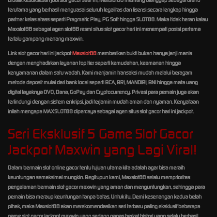
terutama yang berhasil menguasai seluruh legalitas dan lisensi secara lengkap hingga
partner kelas atass seperti Pragmatic Play, PG Soft hingga SLOT88. Maka tidak heran kalau
Maxslot88 sebagai agen slot88 resmi situs slot gacor hari ini menempati posisi pertama
terlalu gampang menang maxwin.
Link slot gacor hari ini jackpot
Maxslot88
memberikan bukti bukan hanya janji manis
dengan menghadirkan layanan top tier seperti kemudahan, keamanan hingga
kenyamanan dalam satu wadah. Kami menjamin transaksi mudah melalui beragam
metode deposit mulai dari bank local seperti BCA, BRI, MANDIRI, BNI hingga mata uang
digital layaknya OVO, Dana, GoPay dan Cryptocurrency. Privasi para pemain juga akan
terlindungi dengan sistem enkripsi, jadi terjamin mudah aman dan nyaman. Kenyataan
inilah mengapa MAXSLOT88 dipercaya sebagai agen situs slot gacor hari ini jackpot.
Seri Eksklusif 5 Game Slot Gacor
Jackpot Maxwin yang Lagi Viral!
Dalam bermain slot online gacor tentu tujuan utama kita adalah agar bisa meraih
keuntungan semaksimal mungkin. Begitupun kami, Maxslot88 selalu memprioritas
pengalaman bermain slot gacor maxwin yang aman dan menguntungkan, sehingga para
pemain bisa meraup keuntungan tanpa batas. Untuk itu, Demi kesenangan kedua belah
pihak, maka Maxslot88 akan merekomendasikan seri terbaru paling eksklusif beberapa
game slot gacor jackpot maxwin yang sedang panas berkat histori yang selalu berhasil