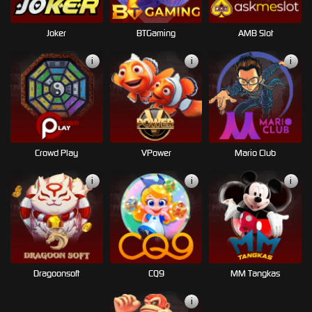
Joker
BTGaming
AMB Slot
i
i
i
Crowd Play
VPower
Mario Club
i
i
i
Dragoonsoft
CQ9
MM Tangkas
i