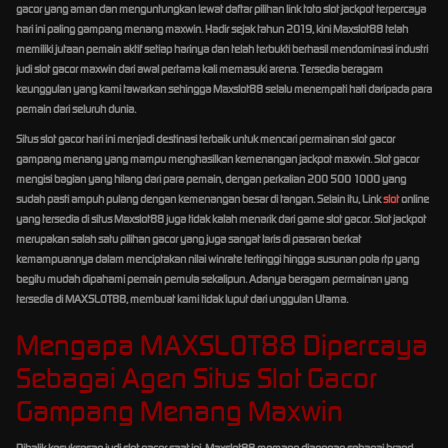
gacor yang aman dan menguntungkan lewat daftar pilihan link toto slot jackpot terpercaya
hari ini paling gampang menang maxwin. Hadir sejak tahun 2019, kini Maxslot88 telah
memiliki jutaan pemain aktif setiap harinya dan telah terbukti berhasil mendominasi industri
judi slot gacor maxwin dari awal pertama kali memasuki arena. Tersedia beragam
keunggulan yang kami tawarkan sehingga Maxslot88 selalu menempati hati daripada para
pemain dari seluruh dunia.
Situs slot gacor hari ini menjadi destinasi terbaik untuk mencari permainan slot gacor
gampang menang yang mampu menghasilkan kemenangan jackpot maxwin. Slot gacor
mengisi bagian yang hilang dari para pemain, dengan perkalian 200 500 1000 yang
sudah pasti ampuh pulang dengan kemenangan besar di tangan. Selain itu, Link
slot
online
yang tersedia di situs Maxslot88 juga tidak kalah menarik dari game slot gacor. Slot jackpot
merupakan salah satu pilihan gacor yang juga sangat laris di pasaran berkat
kemampuannya dalam menciptakan nilai winrate tertinggi hingga susunan pola rtp yang
begitu mudah dipahami pemain pemula sekalipun. Adanya beragam permainan yang
tersedia di MAXSLOT88, membuat kami tidak luput dari unggulan Utama.
Mengapa MAXSLOT88 Dipercaya
Sebagai Agen Situs Slot Gacor
Gampang Menang Maxwin
Dibalik kesuksesan judi slot gacor saat ini, Maxslot88 memang dianggap sebagai brand