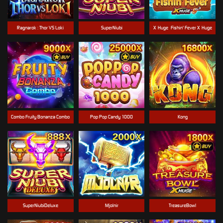
Ragnarok : Thor VS Loki
SuperNiubi
X-Huge_Fishin' Fever X-Huge
Combo Fruity Bonanza Combo
Pop Pop Candy 1000
Kong
SuperNiubiDeluxe
Mjolnir
TreasureBowl