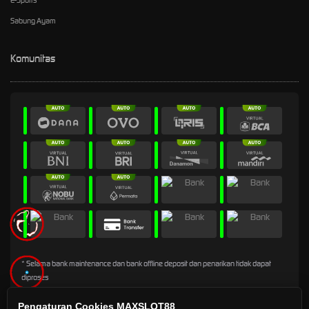
Sabung Ayam
Komunitas
* Selama bank maintenance dan bank offline deposit dan penarikan tidak dapat
diproses
Pengaturan Cookies MAXSLOT88