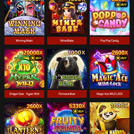
Winning Mask
MinerBabe
Pop Pop Candy
Dragon Soar - Hyper Wild
Formosa Bear
Magic Ace WILD LOCK