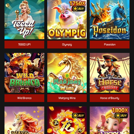
TEEED UP!
Olympig
Poseidon
Wild Bronco
Mahjong Wins
Horse of Bounty