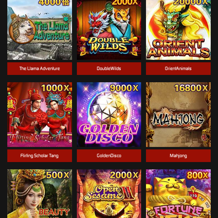
The Llama Adventure
DoubleWilds
OrientAnimals
Flirting Scholar Tang
GoldenDisco
Mahjong