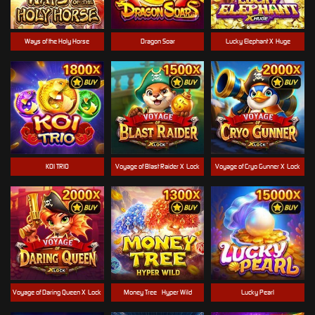
Ways of the Holy Horse
Dragon Soar
Lucky Elephant X-Huge
KOI TRIO
Voyage of Blast Raider X-Lock
Voyage of Cryo Gunner X-Lock
Voyage of Daring Queen X-Lock
Money Tree - Hyper Wild
Lucky Pearl