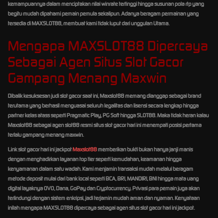
kemampuannya dalam menciptakan nilai winrate tertinggi hingga susunan pola rtp yang
begitu mudah dipahami pemain pemula sekalipun. Adanya beragam permainan yang
tersedia di MAXSLOT88, membuat kami tidak luput dari unggulan Utama.
Mengapa MAXSLOT88 Dipercaya
Sebagai Agen Situs Slot Gacor
Gampang Menang Maxwin
Dibalik kesuksesan judi slot gacor saat ini, Maxslot88 memang dianggap sebagai brand
terutama yang berhasil menguasai seluruh legalitas dan lisensi secara lengkap hingga
partner kelas atass seperti Pragmatic Play, PG Soft hingga SLOT88. Maka tidak heran kalau
Maxslot88 sebagai agen slot88 resmi situs slot gacor hari ini menempati posisi pertama
terlalu gampang menang maxwin.
Link slot gacor hari ini jackpot
Maxslot88
memberikan bukti bukan hanya janji manis
dengan menghadirkan layanan top tier seperti kemudahan, keamanan hingga
kenyamanan dalam satu wadah. Kami menjamin transaksi mudah melalui beragam
metode deposit mulai dari bank local seperti BCA, BRI, MANDIRI, BNI hingga mata uang
digital layaknya OVO, Dana, GoPay dan Cryptocurrency. Privasi para pemain juga akan
terlindungi dengan sistem enkripsi, jadi terjamin mudah aman dan nyaman. Kenyataan
inilah mengapa MAXSLOT88 dipercaya sebagai agen situs slot gacor hari ini jackpot.