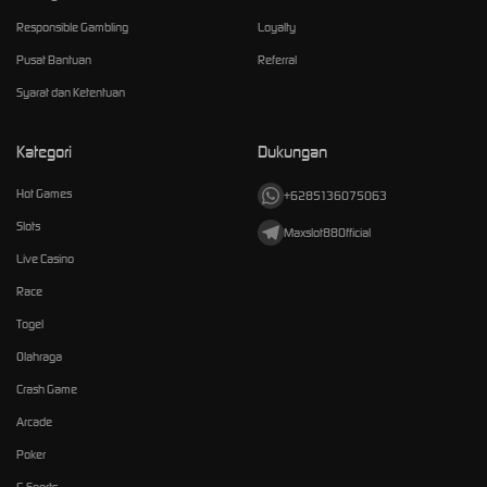
Responsible Gambling
Loyalty
Pusat Bantuan
Referral
Syarat dan Ketentuan
Kategori
Dukungan
Hot Games
+6285136075063
Slots
Maxslot88Official
Live Casino
Race
Togel
Olahraga
Crash Game
Arcade
Poker
E-Sports