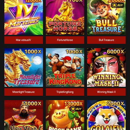
MarvelousIV
FortuneHorse
Bull Treasure
Moonlight Treasure
TripleKingKong
Winning Mask II