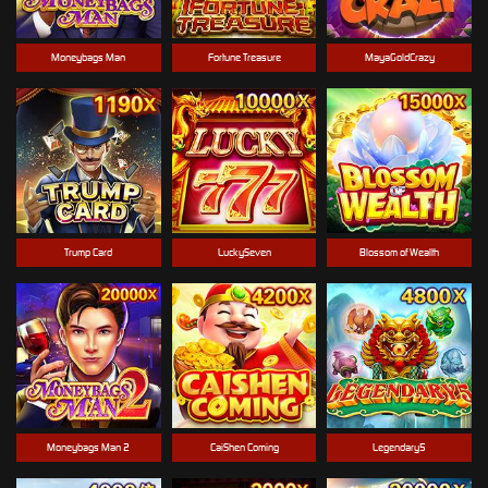
Moneybags Man
Fortune Treasure
MayaGoldCrazy
Trump Card
LuckySeven
Blossom of Wealth
Moneybags Man 2
CaiShen Coming
Legendary5