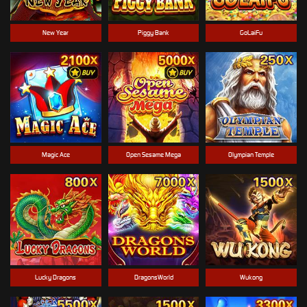
New Year
Piggy Bank
GoLaiFu
Magic Ace
Open Sesame Mega
Olympian Temple
Lucky Dragons
DragonsWorld
Wukong