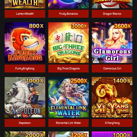
LanternWealth
Fruity Bonanza
Dragon Warrior
FunkyKingKong
Big Three Dragons
Glamorous Girl
Napoleon
Elemental Link Water
XiYangYang