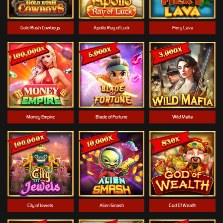
Gold Rush Cowboys
Apollo Ray of Luck
Fiery Lava
Money Empire
Blade of Fortune
Wild Mafia
City of Jewels
Alien Smash
God Of Wealth