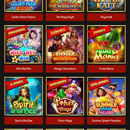
Golden Moon Empire
The Maya Myth
Royal Katt
Wild Wet Win
Ranger Showdown
Fruits Mania
Spirit of the Sea
Poker Ways
Summer Splash Paradise