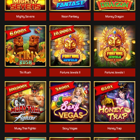
Mighty Sevens
Neon Fantasy
Money Dragon
Tiki Rush
Fortune Jewels II
Fortune Jewels I
Muay Thai Fighter
Sexy Vegas
Honey Trap