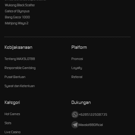
Wukong Black Scatter
Gates of Olympus
Bang Gacor 1000
Mahjong Ways 2
Kebijaksanaan
Platform
Tentang MAXSLOT88
Promosi
Responsible Gambling
Loyalty
Pusat Bantuan
Referral
Syarat dan Ketentuan
Kategori
Dukungan
Hot Games
+6285122508735
Slots
Maxslot88Official
Live Casino