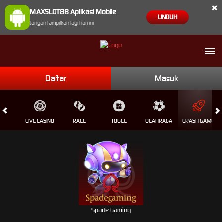
×
MAXSLOT88 Aplikasi Mobile
UNDUH
Jangan tampilkan lagi hari ini
Daftar
Masuk
OTS
LIVE CASINO
RACE
TOGEL
OLAHRAGA
CRASH GAME
Spade Gaming