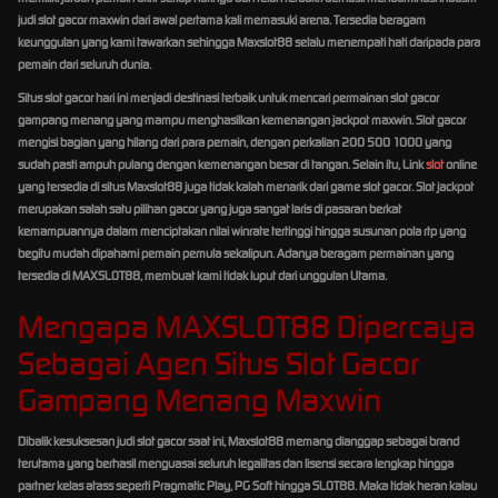
judi slot gacor maxwin dari awal pertama kali memasuki arena. Tersedia beragam
keunggulan yang kami tawarkan sehingga Maxslot88 selalu menempati hati daripada para
pemain dari seluruh dunia.
Situs slot gacor hari ini menjadi destinasi terbaik untuk mencari permainan slot gacor
gampang menang yang mampu menghasilkan kemenangan jackpot maxwin. Slot gacor
mengisi bagian yang hilang dari para pemain, dengan perkalian 200 500 1000 yang
sudah pasti ampuh pulang dengan kemenangan besar di tangan. Selain itu, Link
slot
online
yang tersedia di situs Maxslot88 juga tidak kalah menarik dari game slot gacor. Slot jackpot
merupakan salah satu pilihan gacor yang juga sangat laris di pasaran berkat
kemampuannya dalam menciptakan nilai winrate tertinggi hingga susunan pola rtp yang
begitu mudah dipahami pemain pemula sekalipun. Adanya beragam permainan yang
tersedia di MAXSLOT88, membuat kami tidak luput dari unggulan Utama.
Mengapa MAXSLOT88 Dipercaya
Sebagai Agen Situs Slot Gacor
Gampang Menang Maxwin
Dibalik kesuksesan judi slot gacor saat ini, Maxslot88 memang dianggap sebagai brand
terutama yang berhasil menguasai seluruh legalitas dan lisensi secara lengkap hingga
partner kelas atass seperti Pragmatic Play, PG Soft hingga SLOT88. Maka tidak heran kalau