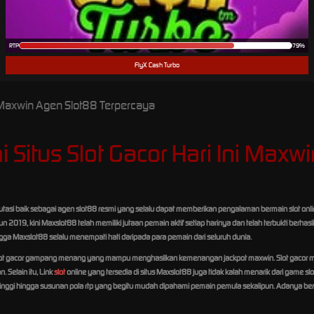
RTP
79%
FlyX Cash Turbo
i Maxwin Agen Slot88 Terpercaya
Situs Slot Gacor Hari Ini Maxw
putasi baik sebagai agen slot88 resmi yang selalu dapat memberikan pengalaman bermain slot onli
 2019, kini Maxslot88 telah memiliki jutaan pemain aktif setiap harinya dan telah terbukti berhasil
a Maxslot88 selalu menempati hati daripada para pemain dari seluruh dunia.
inan slot gacor gampang menang yang mampu menghasilkan kemenangan jackpot maxwin. Slot gacor 
Selain itu, Link
slot
online yang tersedia di situs Maxslot88 juga tidak kalah menarik dari game sl
ertinggi hingga susunan pola rtp yang begitu mudah dipahami pemain pemula sekalipun. Adanya 