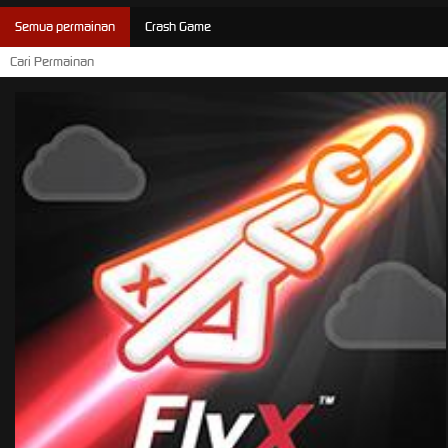
Semua permainan
Crash Game