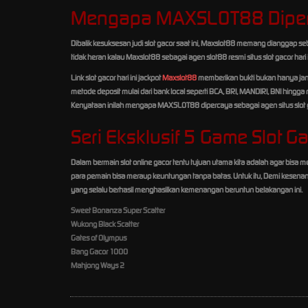
Mengapa MAXSLOT88 Diperc
Dibalik kesuksesan judi slot gacor saat ini, Maxslot88 memang dianggap se
tidak heran kalau Maxslot88 sebagai agen slot88 resmi situs slot gacor ha
Link slot gacor hari ini jackpot
Maxslot88
memberikan bukti bukan hanya jan
metode deposit mulai dari bank local seperti BCA, BRI, MANDIRI, BNI hingg
Kenyataan inilah mengapa MAXSLOT88 dipercaya sebagai agen situs slot gac
Seri Eksklusif 5 Game Slot G
Dalam bermain slot online gacor tentu tujuan utama kita adalah agar bi
para pemain bisa meraup keuntungan tanpa batas. Untuk itu, Demi kesenan
yang selalu berhasil menghasilkan kemenangan beruntun belakangan ini.
Sweet Bonanza Super Scatter
Wukong Black Scatter
Gates of Olympus
Bang Gacor 1000
Mahjong Ways 2