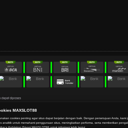
k dapat diproses
ookies MAXSLOT88
an cookies penting agar situs dapat berjalan dengan baik. Dengan persetujuan Anda, kami 
 analitik untuk memahami penggunaan situs, meningkatkan performa, serta memberikan penga
dan didukung oleh Layanan Pelanggan profesional 24/7 yang siap melayani Anda.
embaca
Kebijakan Privasi MAXSLOT88
untuk informasi lebih lanjut.