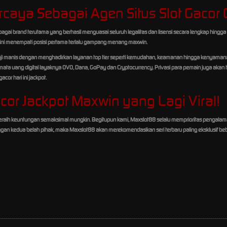
aya Sebagai Agen Situs Slot Gaco
bagai brand terutama yang berhasil menguasai seluruh legalitas dan lisensi secara lengkap hingga
ri ini menempati posisi pertama terlalu gampang menang maxwin.
ji manis dengan menghadirkan layanan top tier seperti kemudahan, keamanan hingga kenyaman
a mata uang digital layaknya OVO, Dana, GoPay dan Cryptocurrency. Privasi para pemain juga akan
or hari ini jackpot.
acor Jackpot Maxwin yang Lagi Viral!
sa meraih keuntungan semaksimal mungkin. Begitupun kami, Maxslot88 selalu memprioritas penga
gan kedua belah pihak, maka Maxslot88 akan merekomendasikan seri terbaru paling eksklusif beb