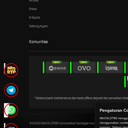
Arcade
Poker
E-Sports
Sabung Ayam
Komunitas
* Selama bank maintenance dan bank offline deposit dan penarikan tida
Pengaturan C
MAXSLOT88 menggunak
menggunakan cookies
©2026 MAXSLOT88 menawarkan berbagai macam provider pilihan terbaik 
nyaman. Silakan m