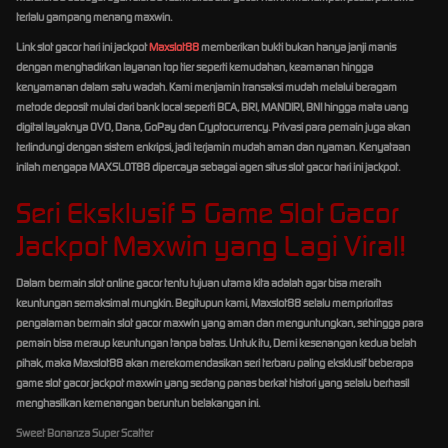
terlalu gampang menang maxwin.
Link slot gacor hari ini jackpot
Maxslot88
memberikan bukti bukan hanya janji manis
dengan menghadirkan layanan top tier seperti kemudahan, keamanan hingga
kenyamanan dalam satu wadah. Kami menjamin transaksi mudah melalui beragam
metode deposit mulai dari bank local seperti BCA, BRI, MANDIRI, BNI hingga mata uang
digital layaknya OVO, Dana, GoPay dan Cryptocurrency. Privasi para pemain juga akan
terlindungi dengan sistem enkripsi, jadi terjamin mudah aman dan nyaman. Kenyataan
inilah mengapa MAXSLOT88 dipercaya sebagai agen situs slot gacor hari ini jackpot.
Seri Eksklusif 5 Game Slot Gacor
Jackpot Maxwin yang Lagi Viral!
Dalam bermain slot online gacor tentu tujuan utama kita adalah agar bisa meraih
keuntungan semaksimal mungkin. Begitupun kami, Maxslot88 selalu memprioritas
pengalaman bermain slot gacor maxwin yang aman dan menguntungkan, sehingga para
pemain bisa meraup keuntungan tanpa batas. Untuk itu, Demi kesenangan kedua belah
pihak, maka Maxslot88 akan merekomendasikan seri terbaru paling eksklusif beberapa
game slot gacor jackpot maxwin yang sedang panas berkat histori yang selalu berhasil
menghasilkan kemenangan beruntun belakangan ini.
Sweet Bonanza Super Scatter