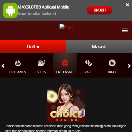
×
MAXSLOT88 Aplikasi Mobile
UNDUH
Jangan tampilkan lagi hari ini
Daftar
Masuk
HOT GAMES
SLOTS
LIVE CASINO
RACE
TOGEL
OL
Choice adalah brand hiburan live asal Eropa yang menyediakan teknologi stabil, dukungan
lokal, dan pengalaman gaming interaktif premium di Asia.