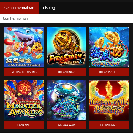
Semua permainan
Fishing
RED PACKET FISHING
OCEAN KING 2
OCEAN PROJECT
OCEAN KING 3
GALAXY WAR
OCEAN KING 4