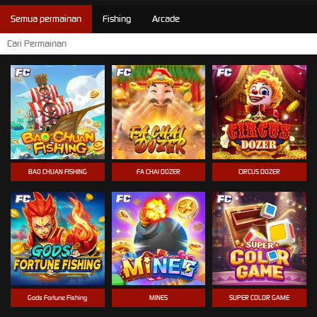
Semua permainan
Fishing
Arcade
BAO CHUAN FISHING
FA CHAI DOZER
CIRCUS DOZER
Gods Fortune Fishing
MINES
SUPER COLOR GAME