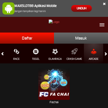
×
MAXSLOT88 Aplikasi Mobile
UNDUH
Jangan tampilkan lagi hari ini
Daftar
Masuk
SINO
RACE
TOGEL
OLAHRAGA
CRASH GAME
ARCADE
Fachai