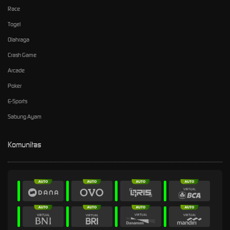
Race
Togel
Olahraga
Crash Game
Arcade
Poker
E-Sports
Sabung Ayam
Komunitas