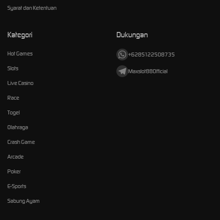
Syarat dan Ketentuan
Kategori
Dukungan
Hot Games
+6285122508735
Slots
Maxslot88Official
Live Casino
Race
Togel
Olahraga
Crash Game
Arcade
Poker
E-Sports
Sabung Ayam