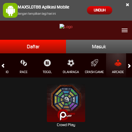
×
MAXSLOT88 Aplikasi Mobile
UNDUH
Jangan tampilkan lagi hari ini
Daftar
Masuk
CASINO
RACE
TOGEL
OLAHRAGA
CRASH GAME
ARCADE
Crowd Play